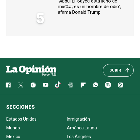
“Abdul El-Sayed está lleno de
mie%#, es un hombre de odio”,
5
afirma Donald Trump
SUBIR
SECCIONES
Estados Unidos
Inmigración
Mundo
América Latina
México
Los Ángeles