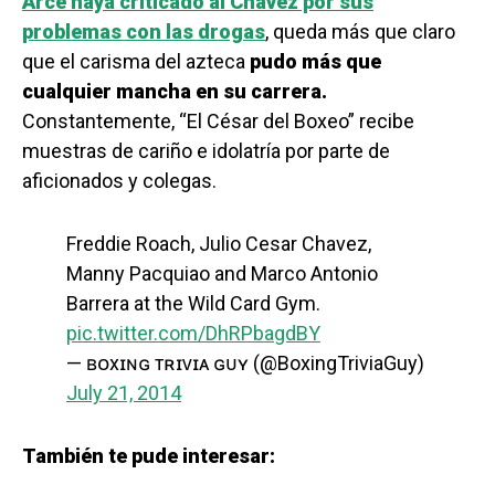
Arce haya criticado al Chávez por sus
problemas con las drogas
, queda más que claro
que el carisma del azteca
pudo más que
cualquier mancha en su carrera.
Constantemente, “El César del Boxeo” recibe
muestras de cariño e idolatría por parte de
aficionados y colegas.
Freddie Roach, Julio Cesar Chavez,
Manny Pacquiao and Marco Antonio
Barrera at the Wild Card Gym.
pic.twitter.com/DhRPbagdBY
— ʙᴏxɪɴɢ ᴛʀɪᴠɪᴀ ɢᴜʏ (@BoxingTriviaGuy)
July 21, 2014
También te pude interesar: