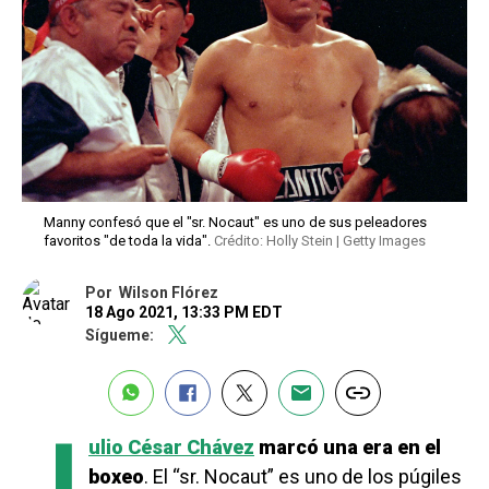
Manny confesó que el "sr. Nocaut" es uno de sus peleadores
favoritos "de toda la vida".
Crédito: Holly Stein | Getty Images
Por
Wilson Flórez
18 Ago 2021, 13:33 PM EDT
Sígueme:
J
ulio César Chávez
marcó una era en el
boxeo
. El “sr. Nocaut” es uno de los púgiles