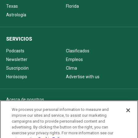
Texas
Florida
Astrología
SERVICIOS
Podcasts
Clasificados
Newsletter
Empleos
Suscripción
Clima
Horóscopo
Advertise with us
Acerca de nosotros
Politica de privacidad
We process your personal information to measure and
improve our sites and service, to assist our marketing
Pautas Editoriales
campaigns and to provide personalised content and
AdChoices
advertising. By clicking the button on the right, you can
exercise your privacy rights. For more information see our
Advertise with us