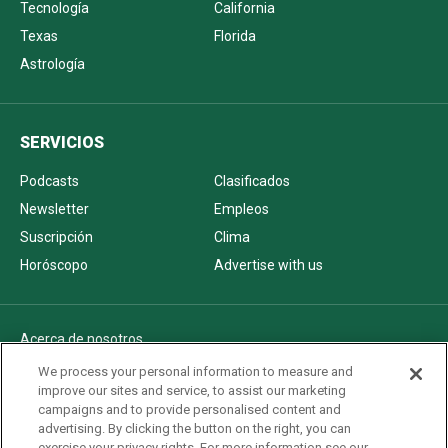
Tecnología
California
Texas
Florida
Astrología
SERVICIOS
Podcasts
Clasificados
Newsletter
Empleos
Suscripción
Clima
Horóscopo
Advertise with us
Acerca de nosotros
Politica de privacidad
We process your personal information to measure and
improve our sites and service, to assist our marketing
Pautas Editoriales
campaigns and to provide personalised content and
AdChoices
advertising. By clicking the button on the right, you can
exercise your privacy rights. For more information see our