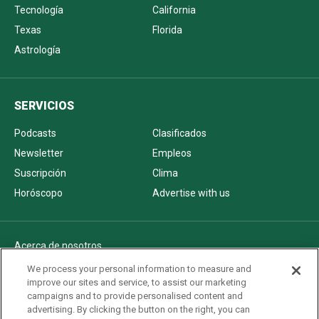
Tecnología
California
Texas
Florida
Astrología
SERVICIOS
Podcasts
Clasificados
Newsletter
Empleos
Suscripción
Clima
Horóscopo
Advertise with us
Acerca de nosotros
Politica de privacidad
We process your personal information to measure and
improve our sites and service, to assist our marketing
Pautas Editoriales
campaigns and to provide personalised content and
AdChoices
advertising. By clicking the button on the right, you can