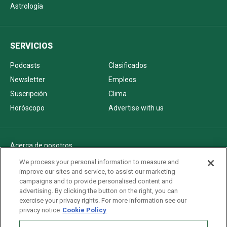
Astrología
SERVICIOS
Podcasts
Clasificados
Newsletter
Empleos
Suscripción
Clima
Horóscopo
Advertise with us
Acerca de nosotros
Politica de privacidad
We process your personal information to measure and
improve our sites and service, to assist our marketing
Pautas Editoriales
campaigns and to provide personalised content and
AdChoices
advertising. By clicking the button on the right, you can
exercise your privacy rights. For more information see our
Advertise with us
privacy notice
Cookie Policy
Newsletters