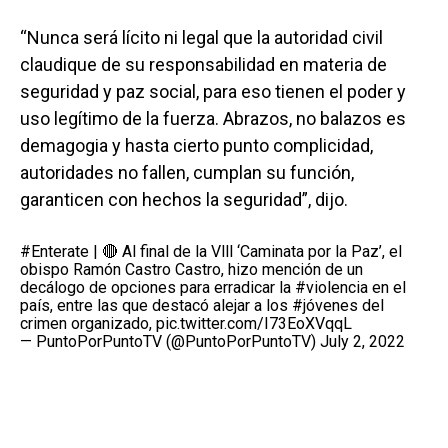
“Nunca será lícito ni legal que la autoridad civil
claudique de su responsabilidad en materia de
seguridad y paz social, para eso tienen el poder y
uso legítimo de la fuerza. Abrazos, no balazos es
demagogia y hasta cierto punto complicidad,
autoridades no fallen, cumplan su función,
garanticen con hechos la seguridad”, dijo.
#Enterate
| 🔴 Al final de la Vlll ‘Caminata por la Paz’, el
obispo Ramón Castro Castro, hizo mención de un
decálogo de opciones para erradicar la
#violencia
en el
país, entre las que destacó alejar a los
#jóvenes
del
crimen organizado,
pic.twitter.com/I73EoXVqqL
— PuntoPorPuntoTV (@PuntoPorPuntoTV)
July 2, 2022