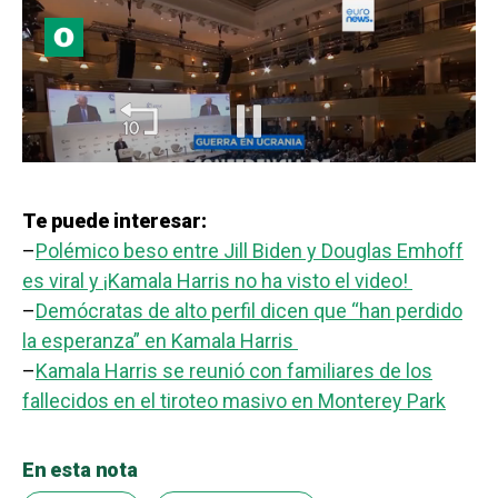
Te puede interesar:
–
Polémico beso entre Jill Biden y Douglas Emhoff
es viral y ¡Kamala Harris no ha visto el video!
–
Demócratas de alto perfil dicen que “han perdido
la esperanza” en Kamala Harris
–
Kamala Harris se reunió con familiares de los
fallecidos en el tiroteo masivo en Monterey Park
En esta nota