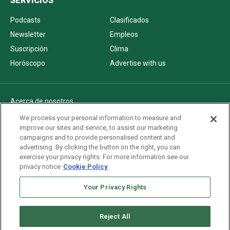
SERVICIOS
Podcasts
Clasificados
Newsletter
Empleos
Suscripción
Clima
Horóscopo
Advertise with us
Acerca de nosotros
Politica de privacidad
We process your personal information to measure and
improve our sites and service, to assist our marketing
Pautas Editoriales
campaigns and to provide personalised content and
AdChoices
advertising. By clicking the button on the right, you can
exercise your privacy rights. For more information see our
Advertise with us
privacy notice
Cookie Policy
Newsletters
Sitemap
Your Privacy Rights
Reject All
Copyright © 2026. All rights reserved