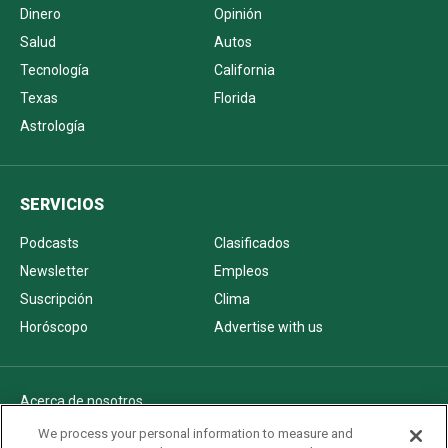
Dinero
Opinión
Salud
Autos
Tecnología
California
Texas
Florida
Astrología
SERVICIOS
Podcasts
Clasificados
Newsletter
Empleos
Suscripción
Clima
Horóscopo
Advertise with us
Acerca de nosotros
Politica de privacidad
We process your personal information to measure and