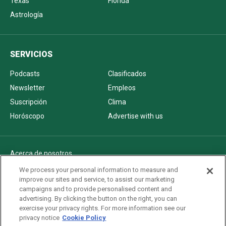
Texas
Florida
Astrología
SERVICIOS
Podcasts
Clasificados
Newsletter
Empleos
Suscripción
Clima
Horóscopo
Advertise with us
Acerca de nosotros
Politica de privacidad
We process your personal information to measure and
improve our sites and service, to assist our marketing
Pautas Editoriales
campaigns and to provide personalised content and
AdChoices
advertising. By clicking the button on the right, you can
exercise your privacy rights. For more information see our
Advertise with us
privacy notice
Cookie Policy
Newsletters