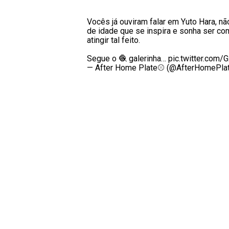
Vocês já ouviram falar em Yuto Hara, nã
de idade que se inspira e sonha ser co
atingir tal feito.
Segue o 🧶 galerinha…
pic.twitter.com
— After Home Plate⚾ (@AfterHomePla