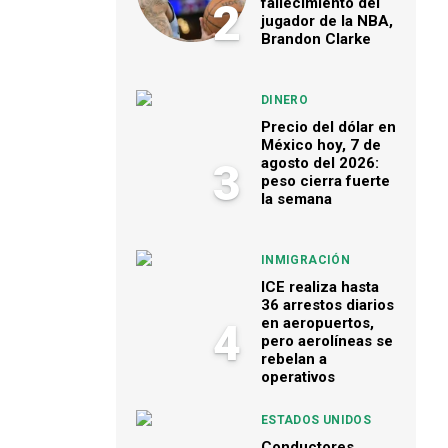
fallecimiento del
2
jugador de la NBA,
Brandon Clarke
DINERO
Precio del dólar en
México hoy, 7 de
agosto del 2026:
3
peso cierra fuerte
la semana
INMIGRACIÓN
ICE realiza hasta
36 arrestos diarios
en aeropuertos,
4
pero aerolíneas se
rebelan a
operativos
ESTADOS UNIDOS
Conductores