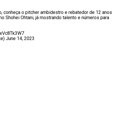
o, conheça o pitcher ambidestro e rebatedor de 12 anos
mo Shohei Ohtani, já mostrando talento e números para
/GxVc8Tk3W7
te)
June 14, 2023