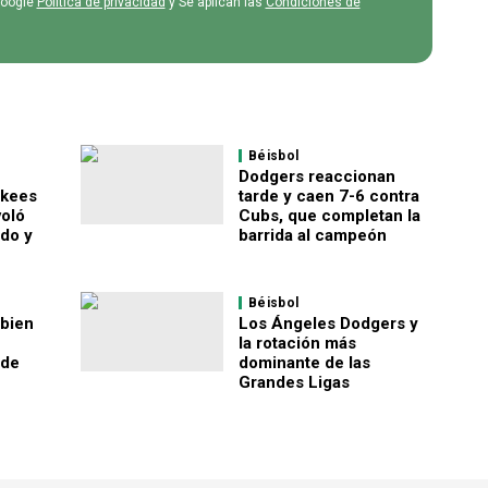
Google
Política de privacidad
y Se aplican las
Condiciones de
Béisbol
Dodgers reaccionan
nkees
tarde y caen 7-6 contra
voló
Cubs, que completan la
ido y
barrida al campeón
Béisbol
 bien
Los Ángeles Dodgers y
la rotación más
rde
dominante de las
Grandes Ligas