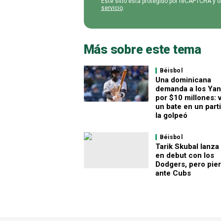
Este sitio está protegido por reCAPTCHA y 
servicio
.
Más sobre este tema
Béisbol
Una dominicana
demanda a los Ya
por $10 millones: 
un bate en un part
la golpeó
Béisbol
Tarik Skubal lanza
en debut con los
Dodgers, pero pie
ante Cubs