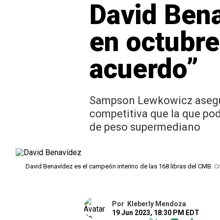
David Bena
en octubr
acuerdo”
Sampson Lewkowicz asegur
competitiva que la que po
de peso supermediano
David Benavídez es el campeón interino de las 168 libras del CMB.
Cr
Por
Kleberly Mendoza
19 Jun 2023, 18:30 PM EDT