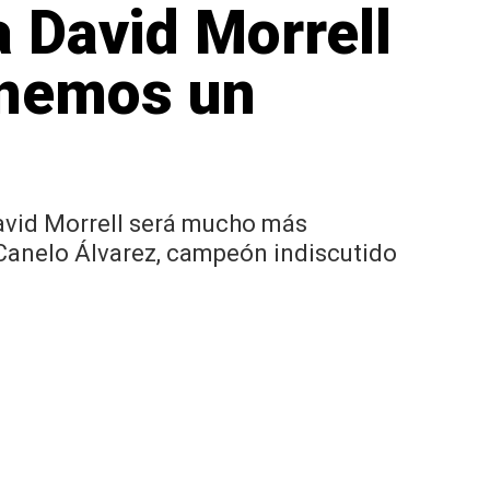
a David Morrell
enemos un
avid Morrell será mucho más
Canelo Álvarez, campeón indiscutido