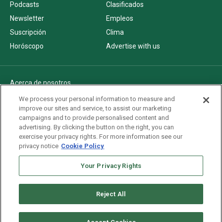
Podcasts
Clasificados
Newsletter
Empleos
Suscripción
Clima
Horóscopo
Advertise with us
Acerca de nosotros
Politica de privacidad
We process your personal information to measure and
improve our sites and service, to assist our marketing
Pautas Editoriales
campaigns and to provide personalised content and
AdChoices
advertising. By clicking the button on the right, you can
exercise your privacy rights. For more information see our
Advertise with us
privacy notice
Cookie Policy
Newsletters
Your Privacy Rights
Sitemap
Reject All
Copyright © 2026. All rights reserved