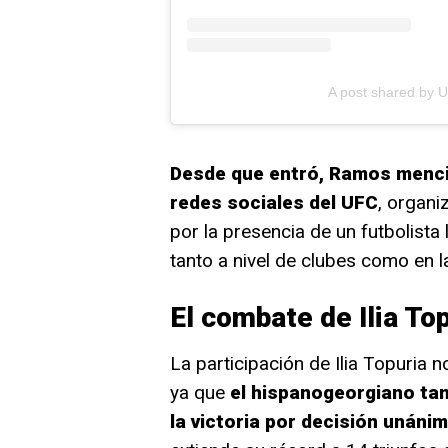
A post shared by 
Desde que entró, Ramos mencio
redes sociales del UFC
, organ
por la presencia de un futbolist
tanto a nivel de clubes como en l
El combate de Ilia To
La participación de Ilia Topuri
ya que
el hispanogeorgiano ta
la victoria por decisión unán