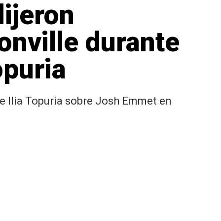
ijeron
onville durante
opuria
de Ilia Topuria sobre Josh Emmet en