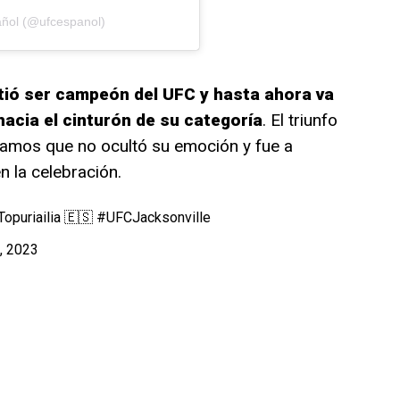
añol (@ufcespanol)
ió ser campeón del UFC y hasta ahora va
acia el cinturón de su categoría
. El triunfo
Ramos que no ocultó su emoción y fue a
 la celebración.
opuriailia
🇪🇸
#UFCJacksonville
, 2023