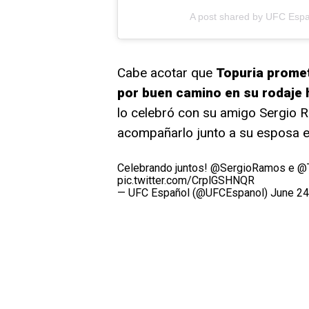
A post shared by UFC Esp
Cabe acotar que
Topuria promet
por buen camino en su rodaje h
lo celebró con su amigo Sergio 
acompañarlo junto a su esposa en
Celebrando juntos!
@SergioRamos
e
@T
pic.twitter.com/CrplGSHNQR
— UFC Español (@UFCEspanol)
June 24