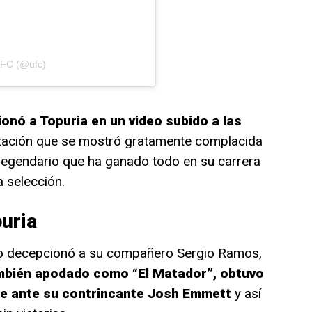
UFC (@ufc)
nó a Topuria en un video subido a las
ización que se mostró gratamente complacida
a legendario que ha ganado todo en su carrera
a selección.
puria
a no decepcionó a su compañero Sergio Ramos,
mbién apodado como “El Matador”, obtuvo
ime ante su contrincante Josh Emmett
y así