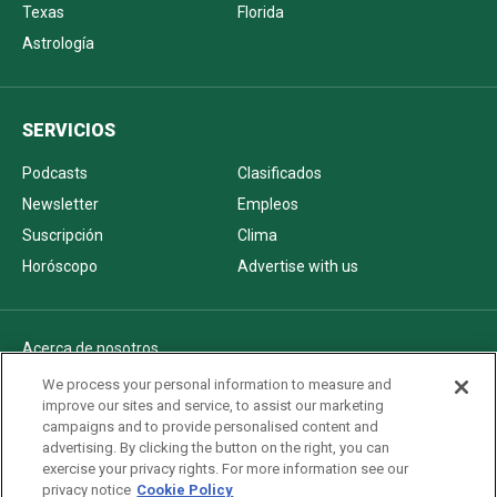
Texas
Florida
Astrología
SERVICIOS
Podcasts
Clasificados
Newsletter
Empleos
Suscripción
Clima
Horóscopo
Advertise with us
Acerca de nosotros
Politica de privacidad
We process your personal information to measure and
improve our sites and service, to assist our marketing
Pautas Editoriales
campaigns and to provide personalised content and
AdChoices
advertising. By clicking the button on the right, you can
exercise your privacy rights. For more information see our
Advertise with us
privacy notice
Cookie Policy