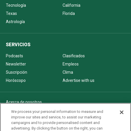
Tecnología
California
Texas
Florida
Astrología
SERVICIOS
Podcasts
Clasificados
Newsletter
Empleos
Suscripción
Clima
Horóscopo
Advertise with us
Acerca de nosotros
Politica de privacidad
We process your personal information to measure and
improve our sites and service, to assist our marketing
Pautas Editoriales
campaigns and to provide personalised content and
AdChoices
advertising. By clicking the button on the right, you can