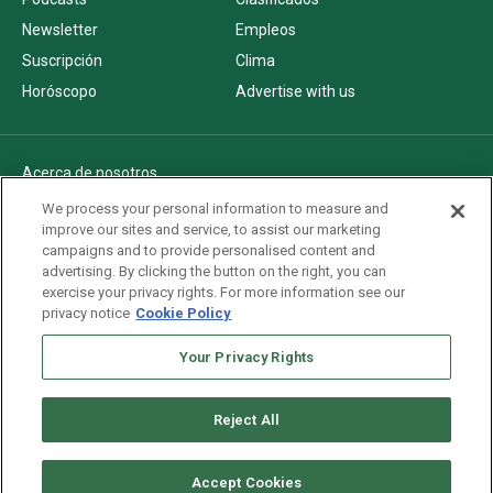
Newsletter
Empleos
Suscripción
Clima
Horóscopo
Advertise with us
Acerca de nosotros
Politica de privacidad
We process your personal information to measure and
improve our sites and service, to assist our marketing
Pautas Editoriales
campaigns and to provide personalised content and
AdChoices
advertising. By clicking the button on the right, you can
exercise your privacy rights. For more information see our
Advertise with us
privacy notice
Cookie Policy
Newsletters
Your Privacy Rights
Sitemap
Reject All
Copyright © 2026. All rights reserved
Accept Cookies