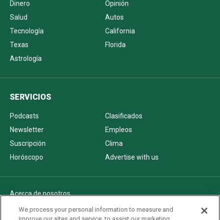
Dinero
Opinión
Salud
Autos
Tecnología
California
Texas
Florida
Astrología
SERVICIOS
Podcasts
Clasificados
Newsletter
Empleos
Suscripción
Clima
Horóscopo
Advertise with us
Acerca de nosotros
Politica de privacidad
We process your personal information to measure and
improve our sites and service, to assist our marketing