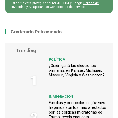
Este sitio está protegido por reCAPTCHA y Google
Política de
privacidad
y Se aplican las
Condiciones de servicio
.
Contenido Patrocinado
Trending
POLÍTICA
¿Quién ganó las elecciones
primarias en Kansas, Michigan,
1
Missouri, Virginia y Washington?
INMIGRACIÓN
Familias y conocidos de jóvenes
hispanos son los más afectados
2
por las políticas migratorias de
Trump, revela encuesta