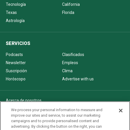
Tecnología
California
Texas
Florida
Astrología
SERVICIOS
Podcasts
Clasificados
Newsletter
Empleos
Suscripción
Clima
Horóscopo
Advertise with us
Acerca de nosotros
Politica de privacidad
We process your personal information to measure and
improve our sites and service, to assist our marketing
Pautas Editoriales
campaigns and to provide personalised content and
AdChoices
advertising. By clicking the button on the right, you can