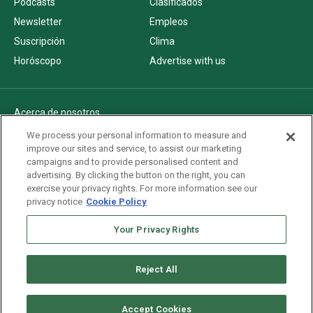
Podcasts
Clasificados
Newsletter
Empleos
Suscripción
Clima
Horóscopo
Advertise with us
Acerca de nosotros
Politica de privacidad
We process your personal information to measure and
improve our sites and service, to assist our marketing
Pautas Editoriales
campaigns and to provide personalised content and
AdChoices
advertising. By clicking the button on the right, you can
exercise your privacy rights. For more information see our
Advertise with us
privacy notice
Cookie Policy
Newsletters
Your Privacy Rights
Sitemap
Reject All
Copyright © 2026. All rights reserved
Accept Cookies