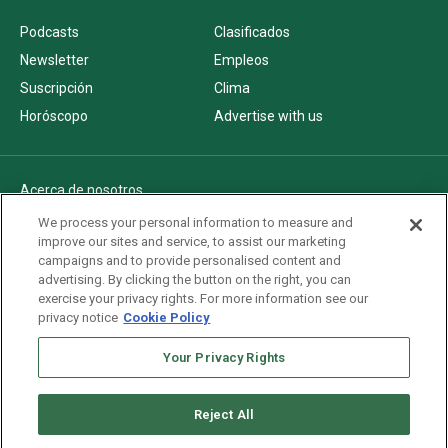
Podcasts
Clasificados
Newsletter
Empleos
Suscripción
Clima
Horóscopo
Advertise with us
Acerca de nosotros
Politica de privacidad
We process your personal information to measure and
improve our sites and service, to assist our marketing
Pautas Editoriales
campaigns and to provide personalised content and
AdChoices
advertising. By clicking the button on the right, you can
exercise your privacy rights. For more information see our
Advertise with us
privacy notice
Cookie Policy
Newsletters
Sitemap
Your Privacy Rights
Reject All
Copyright © 2026. All rights reserved