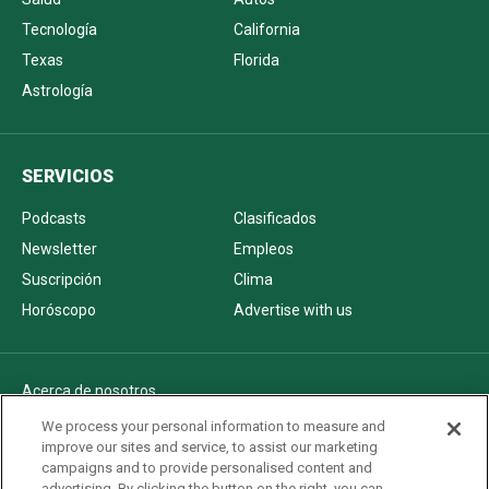
Tecnología
California
Texas
Florida
Astrología
SERVICIOS
Podcasts
Clasificados
Newsletter
Empleos
Suscripción
Clima
Horóscopo
Advertise with us
Acerca de nosotros
Politica de privacidad
We process your personal information to measure and
improve our sites and service, to assist our marketing
Pautas Editoriales
campaigns and to provide personalised content and
AdChoices
advertising. By clicking the button on the right, you can