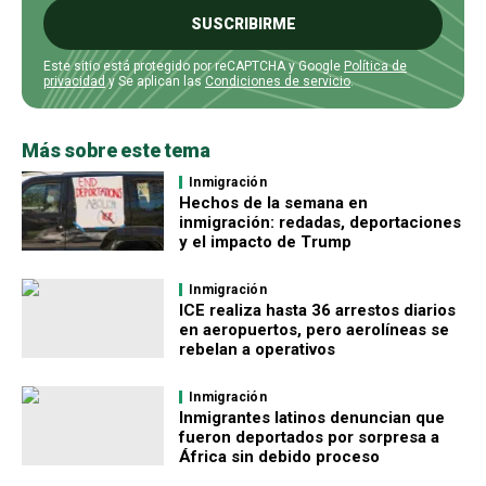
SUSCRIBIRME
Este sitio está protegido por reCAPTCHA y Google
Política de
privacidad
y Se aplican las
Condiciones de servicio
.
Más sobre este tema
Inmigración
Hechos de la semana en
inmigración: redadas, deportaciones
y el impacto de Trump
Inmigración
ICE realiza hasta 36 arrestos diarios
en aeropuertos, pero aerolíneas se
rebelan a operativos
Inmigración
Inmigrantes latinos denuncian que
fueron deportados por sorpresa a
África sin debido proceso