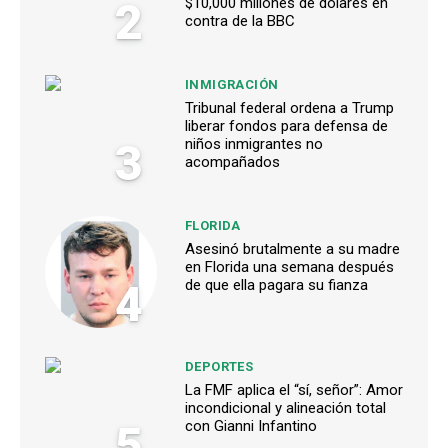
2
$10,000 millones de dólares en
contra de la BBC
INMIGRACIÓN
Tribunal federal ordena a Trump
liberar fondos para defensa de
3
niños inmigrantes no
acompañados
FLORIDA
Asesinó brutalmente a su madre
en Florida una semana después
4
de que ella pagara su fianza
DEPORTES
La FMF aplica el “sí, señor”: Amor
incondicional y alineación total
5
con Gianni Infantino