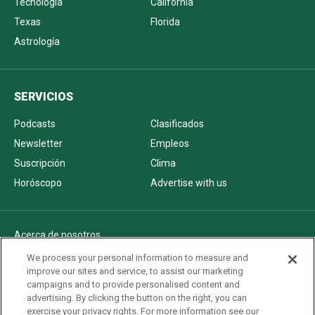
Tecnología
California
Texas
Florida
Astrología
SERVICIOS
Podcasts
Clasificados
Newsletter
Empleos
Suscripción
Clima
Horóscopo
Advertise with us
Acerca de nosotros
Politica de privacidad
We process your personal information to measure and
improve our sites and service, to assist our marketing
Pautas Editoriales
campaigns and to provide personalised content and
AdChoices
advertising. By clicking the button on the right, you can
exercise your privacy rights. For more information see our
Advertise with us