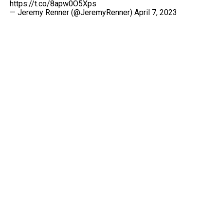
https://t.co/8apw0O5Xps
— Jeremy Renner (@JeremyRenner)
April 7, 2023