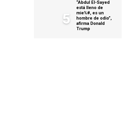
“Abdul El-Sayed
está lleno de
mie%#, es un
5
hombre de odio”,
afirma Donald
Trump