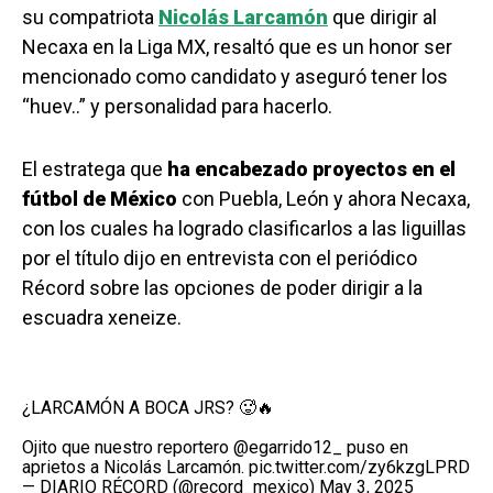
su compatriota
Nicolás Larcamón
que dirigir al
Necaxa en la Liga MX, resaltó que es un honor ser
mencionado como candidato y aseguró tener los
“huev..” y personalidad para hacerlo.
El estratega que
ha encabezado proyectos en el
fútbol de México
con Puebla, León y ahora Necaxa,
con los cuales ha logrado clasificarlos a las liguillas
por el título dijo en entrevista con el periódico
Récord sobre las opciones de poder dirigir a la
escuadra xeneize.
¿LARCAMÓN A BOCA JRS? 🥵🔥
Ojito que nuestro reportero
@egarrido12_
puso en
aprietos a Nicolás Larcamón.
pic.twitter.com/zy6kzgLPRD
— DIARIO RÉCORD (@record_mexico)
May 3, 2025