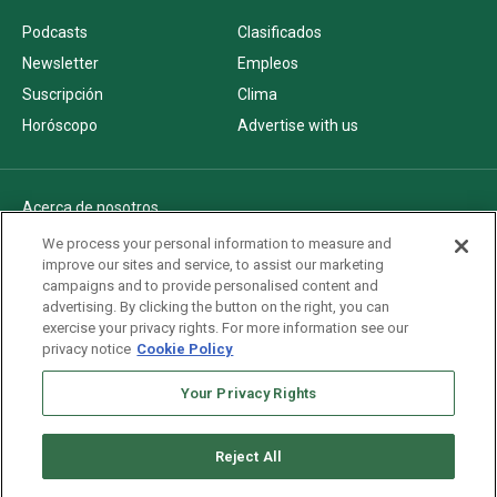
Podcasts
Clasificados
Newsletter
Empleos
Suscripción
Clima
Horóscopo
Advertise with us
Acerca de nosotros
Politica de privacidad
We process your personal information to measure and
improve our sites and service, to assist our marketing
Pautas Editoriales
campaigns and to provide personalised content and
AdChoices
advertising. By clicking the button on the right, you can
exercise your privacy rights. For more information see our
Advertise with us
privacy notice
Cookie Policy
Newsletters
Your Privacy Rights
Sitemap
Reject All
Copyright © 2026. All rights reserved