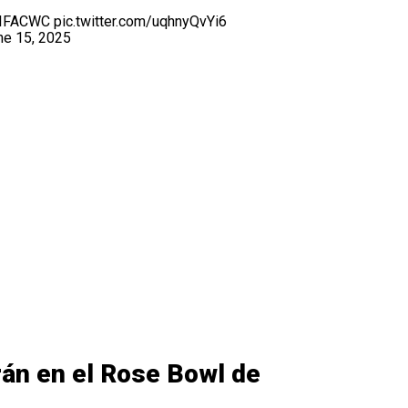
IFACWC
pic.twitter.com/uqhnyQvYi6
ne 15, 2025
rán en el Rose Bowl de