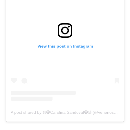
View this post on Instagram
A post shared by ॐ🧿Carolina Sandoval🧿ॐ (@venenosandoval)