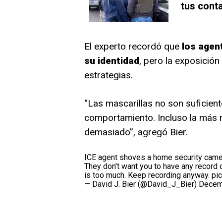
tus conta
El experto recordó que
los agent
su identidad
, pero la exposición 
estrategias.
“Las mascarillas no son suficien
comportamiento. Incluso la más
demasiado”, agregó Bier.
ICE agent shoves a home security came
They don't want you to have any record of
is too much. Keep recording anyway.
pi
— David J. Bier (@David_J_Bier)
Decem