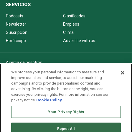
SERVICIOS
Podcasts
Clasificados
Newsletter
Empleos
Suscripción
Clima
Horóscopo
Advertise with us
Acerca de nosotros
Politica de privacidad
We process your personal information to measure and
improve our sites and service, to assist our marketing
Pautas Editoriales
campaigns and to provide personalised content and
AdChoices
advertising. By clicking the button on the right, you can
exercise your privacy rights. For more information see our
Advertise with us
privacy notice
Cookie Policy
Newsletters
Your Privacy Rights
Sitemap
Reject All