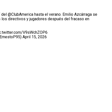
 del
@ClubAmerica
hasta el verano. Emilio Azcárraga se
 los directivos y jugadores después del fracaso en
c.twitter.com/V9sWchZOP6
sErnestoP95)
April 15, 2026