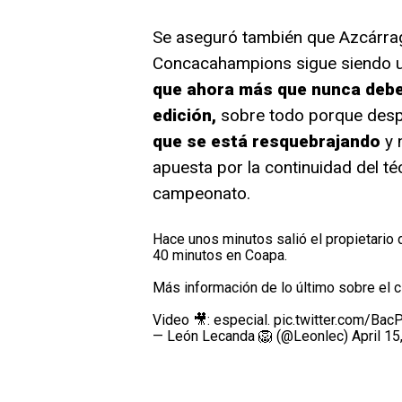
Se aseguró también que Azcárraga
Concacahampions sigue siendo u
que ahora más que nunca deber
edición,
sobre todo porque desp
que se está resquebrajando
y 
apuesta por la continuidad del t
campeonato.
Hace unos minutos salió el propietario d
40 minutos en Coapa.
Más información de lo último sobre el 
Video 🎥: especial.
pic.twitter.com/Ba
— León Lecanda 🦁 (@Leonlec)
April 15