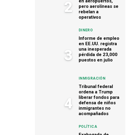
en aeropuertos,
2
pero aerolíneas se
rebelan a
operativos
DINERO
Informe de empleo
en EE.UU. registra
una inesperada
3
pérdida de 23,000
puestos en julio
INMIGRACIÓN
Tribunal federal
ordena a Trump
liberar fondos para
4
defensa de niños
inmigrantes no
acompañados
POLÍTICA
Exabogado de