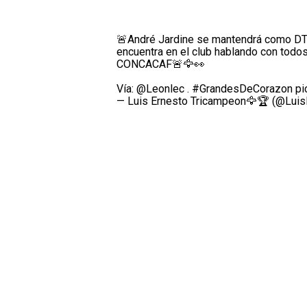
🚨André Jardine se mantendrá como DT
encuentra en el club hablando con todos
CONCACAF🚨🦅👀
Vía:
@Leonlec
.
#GrandesDeCorazon
pi
— Luis Ernesto Tricampeon🦅🏆 (@Lui