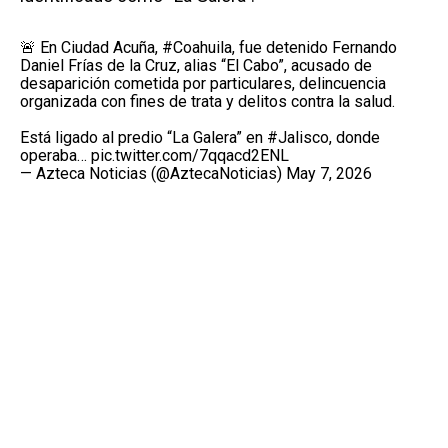
🚨 En Ciudad Acuña,
#Coahuila
, fue detenido Fernando
Daniel Frías de la Cruz, alias “El Cabo”, acusado de
desaparición cometida por particulares, delincuencia
organizada con fines de trata y delitos contra la salud.
Está ligado al predio “La Galera” en
#Jalisco
, donde
operaba…
pic.twitter.com/7qqacd2ENL
— Azteca Noticias (@AztecaNoticias)
May 7, 2026