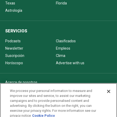
Texas
Florida
Astrología
SERVICIOS
Podcasts
Clasificados
Newsletter
Empleos
Suscripción
Clima
Horóscopo
Advertise with us
Acerca de nosotros
Politica de privacidad
We process your personal information to measure and
improve our sites and service, to assist our marketing
Pautas Editoriales
campaigns and to provide personalised content and
AdChoices
advertising. By clicking the button on the right, you can
exercise your privacy rights. For more information see our
Advertise with us
privacy notice
Cookie Policy