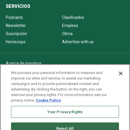
SERVICIOS
Podcasts
Clasificados
Newsletter
Empleos
Suscripción
Clima
Horóscopo
Advertise with us
Acerca de nosotros
Politica de privacidad
We process your personal information to measure and
improve our sites and service, to assist our marketing
Pautas Editoriales
campaigns and to provide personalised content and
AdChoices
advertising. By clicking the button on the right, you can
exercise your privacy rights. For more information see our
Advertise with us
privacy notice
Cookie Policy
Newsletters
Your Privacy Rights
Sitemap
Reject All