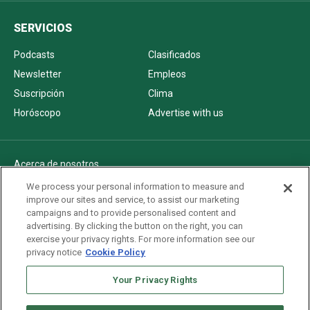
SERVICIOS
Podcasts
Clasificados
Newsletter
Empleos
Suscripción
Clima
Horóscopo
Advertise with us
Acerca de nosotros
Politica de privacidad
We process your personal information to measure and
improve our sites and service, to assist our marketing
Pautas Editoriales
campaigns and to provide personalised content and
AdChoices
advertising. By clicking the button on the right, you can
exercise your privacy rights. For more information see our
Advertise with us
privacy notice
Cookie Policy
Newsletters
Sitemap
Your Privacy Rights