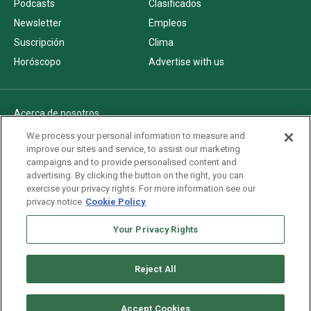
Podcasts
Clasificados
Newsletter
Empleos
Suscripción
Clima
Horóscopo
Advertise with us
Acerca de nosotros
Politica de privacidad
We process your personal information to measure and
improve our sites and service, to assist our marketing
Pautas Editoriales
campaigns and to provide personalised content and
AdChoices
advertising. By clicking the button on the right, you can
exercise your privacy rights. For more information see our
Advertise with us
privacy notice
Cookie Policy
Newsletters
Sitemap
Your Privacy Rights
Reject All
Copyright © 2026. All rights reserved
Accept Cookies