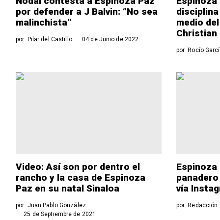
Nodal contesta a Espinoza Paz
Espinoza 
por defender a J Balvin: “No sea
disciplina
malinchista”
medio del
Christian 
por
Pilar del Castillo
04 de Junio de 2022
por
Rocío Garc
Video: Así son por dentro el
Espinoza 
rancho y la casa de Espinoza
panadero 
Paz en su natal Sinaloa
vía Insta
por
Juan Pablo González
por
Redacción
25 de Septiembre de 2021