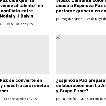
Paz dice que “la
VIDEO: Cantante colom
 vence al talento” en
acusa a Espinoza Paz 
 conflicto entre
portarse grosero en c
Nodal y J Balvin
por
Megan Negrete
24 de Mayo d
ía
03 de Junio de 2022
Paz se convierte en
¿Espinoza Paz prepara
y muestra sus recetas
colaboración con La Ar
gram
y Grupo Firme?
15 de Noviembre de 2020
por
La Opinión
05 de Febrero de 2