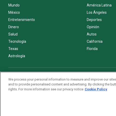
Mundo
América Latina
México
Los Ángeles
Entretenimiento
Deportes
Dinero
Opinión
Salud
Autos
Tecnología
California
Texas
Florida
Astrología
Acerca de nosotros
Politica de privacidad
Pautas Editoriales
We process your personal information to measure and improve our sites
and to provide personalised content and advertising. By clicking the butt
rights. For more information see our privacy notice
Cookie Policy
Copyright © 2026. All rights reserved