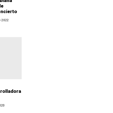
biana
de
oncierto
e 2022
rolladora
020