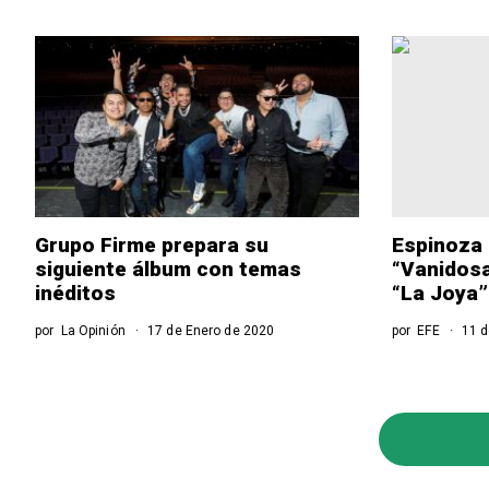
Grupo Firme prepara su
Espinoza 
siguiente álbum con temas
“Vanidosa
inéditos
“La Joya”
por
La Opinión
17 de Enero de 2020
por
EFE
11 d