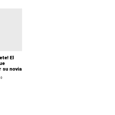
te! El
fue
 su novia
20