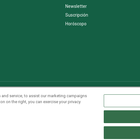
Newsletter
Suscripción
Horóscopo
AdChoices
Advertise with us
Newsletters
Sitemap
 and service, to assist our marketing campaigns
on on the right, you can exercise your privacy