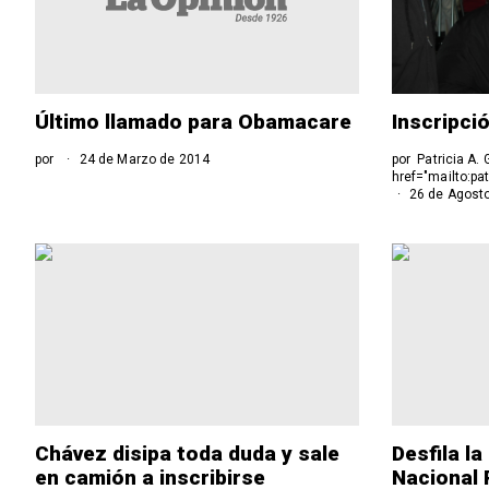
Último llamado para Obamacare
Inscripci
por
24 de Marzo de 2014
por
Patricia A. 
href="mailto:pa
26 de Agost
Chávez disipa toda duda y sale
Desfila la
en camión a inscribirse
Nacional 