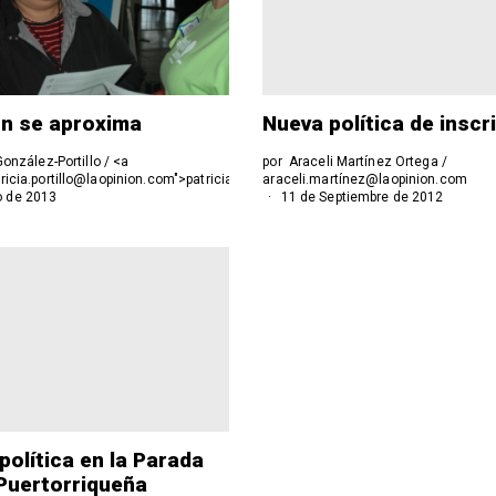
ón se aproxima
Nueva política de inscr
González-Portillo / <a
por
Araceli Martínez Ortega /
tricia.portillo@laopinion.com">patricia.portillo@laopinion.com</a>
araceli.martínez@laopinion.com
o de 2013
11 de Septiembre de 2012
 política en la Parada
Puertorriqueña