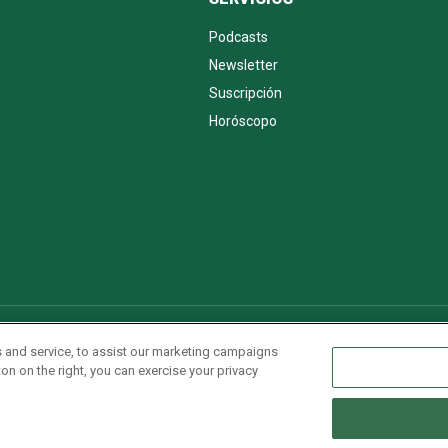
Podcasts
Newsletter
Suscripción
Horóscopo
AdChoices
Advertise with us
Newsletters
Sitemap
 and service, to assist our marketing campaigns
on on the right, you can exercise your privacy