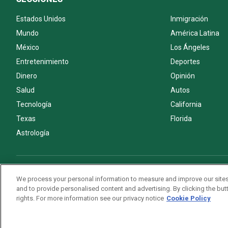
Estados Unidos
Inmigración
Mundo
América Latina
México
Los Ángeles
Entretenimiento
Deportes
Dinero
Opinión
Salud
Autos
Tecnología
California
Texas
Florida
Astrología
Acerca de nosotros
Politica de privacidad
Pautas Editoriales
We process your personal information to measure and improve our sites
and to provide personalised content and advertising. By clicking the butt
rights. For more information see our privacy notice
Cookie Policy
Copyright © 2026. All rights reserved