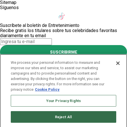
Sitemap
Síguenos
Suscríbete al boletín de Entretenimiento
Recibe gratis los titulares sobre tus celebridades favoritas
diariamente en tu email
SUSCRIBIRME
Este sitio está protegido por reCAPTCHA y Google
Política de
We process your personal information to measure and
privacidad
y Se aplican las
Condiciones de servicio
.
improve our sites and service, to assist our marketing
¡Muchas gracias!
campaigns and to provide personalised content and
advertising. By clicking the button on the right, you can
exercise your privacy rights. For more information see our
Suscríbete al boletín de Entretenimiento
privacy notice
Cookie Policy
Recibe gratis los titulares sobre tus celebridades favoritas
diariamente en tu email
Your Privacy Rights
SUSCRIBIRME
Reject All
Este sitio está protegido por reCAPTCHA y Google
Política de