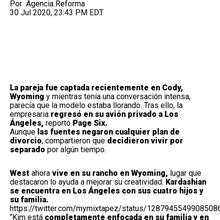
Por
Agencia Reforma
30 Jul 2020, 23:43 PM EDT
La pareja fue captada recientemente en Cody,
Wyoming
y mientras tenía una conversación intensa,
parecía que la modelo estaba llorando. Tras ello, la
empresaria
regresó en su avión privado a
Los
Ángeles,
reportó
Page Six.
Aunque
las fuentes negaron cualquier plan de
divorcio
, compartieron que
decidieron vivir por
separado
por algún tiempo.
West
ahora
vive en su rancho en Wyoming,
lugar que
destacaron lo ayuda a mejorar su creatividad.
Kardashian
se encuentra en Los Ángeles con sus cuatro hijos y
su familia.
https://twitter.com/mymixtapez/status/1287945549908508
“Kim está
completamente enfocada en su familia y en