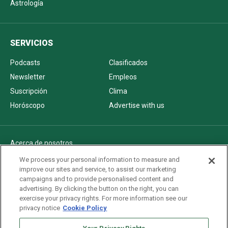
Astrología
SERVICIOS
Podcasts
Clasificados
Newsletter
Empleos
Suscripción
Clima
Horóscopo
Advertise with us
Acerca de nosotros
Politica de privacidad
We process your personal information to measure and
improve our sites and service, to assist our marketing
Pautas Editoriales
campaigns and to provide personalised content and
AdChoices
advertising. By clicking the button on the right, you can
exercise your privacy rights. For more information see our
Advertise with us
privacy notice
Cookie Policy
Newsletters