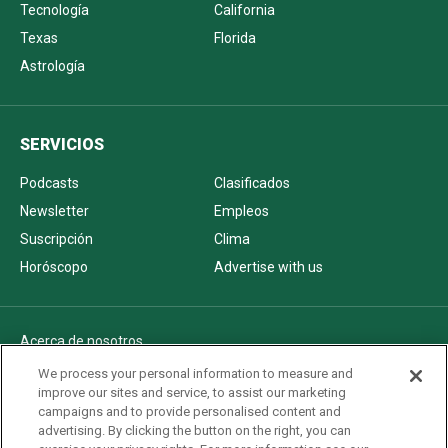
Tecnología
California
Texas
Florida
Astrología
SERVICIOS
Podcasts
Clasificados
Newsletter
Empleos
Suscripción
Clima
Horóscopo
Advertise with us
Acerca de nosotros
Politica de privacidad
We process your personal information to measure and
improve our sites and service, to assist our marketing
Pautas Editoriales
campaigns and to provide personalised content and
AdChoices
advertising. By clicking the button on the right, you can