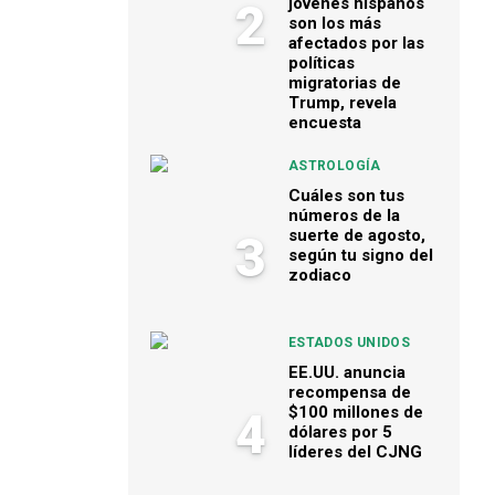
jóvenes hispanos
2
son los más
afectados por las
políticas
migratorias de
Trump, revela
encuesta
ASTROLOGÍA
Cuáles son tus
números de la
suerte de agosto,
3
según tu signo del
zodiaco
ESTADOS UNIDOS
EE.UU. anuncia
recompensa de
$100 millones de
4
dólares por 5
líderes del CJNG