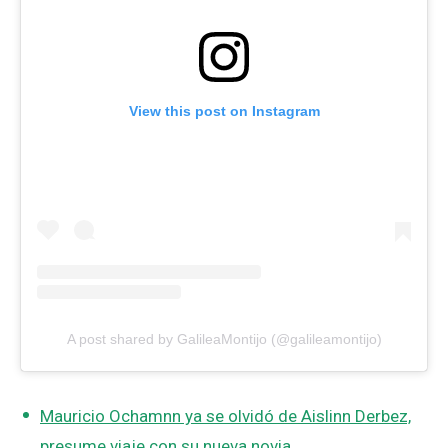
View this post on Instagram
A post shared by GalileaMontijo (@galileamontijo)
Mauricio Ochamnn ya se olvidó de Aislinn Derbez,
presume viaje con su nueva novia