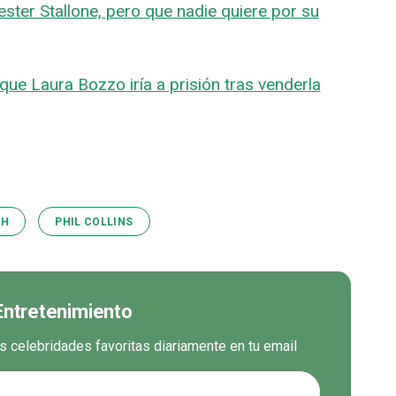
ster Stallone, pero que nadie quiere por su
que Laura Bozzo iría a prisión tras venderla
CH
PHIL COLLINS
 Entretenimiento
us celebridades favoritas diariamente en tu email