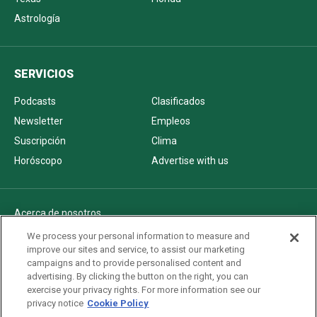
Astrología
SERVICIOS
Podcasts
Clasificados
Newsletter
Empleos
Suscripción
Clima
Horóscopo
Advertise with us
Acerca de nosotros
Politica de privacidad
We process your personal information to measure and
improve our sites and service, to assist our marketing
Pautas Editoriales
campaigns and to provide personalised content and
AdChoices
advertising. By clicking the button on the right, you can
exercise your privacy rights. For more information see our
Advertise with us
privacy notice
Cookie Policy
Newsletters