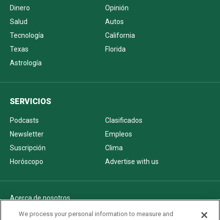
Dinero
Opinión
Salud
Autos
Tecnología
California
Texas
Florida
Astrología
SERVICIOS
Podcasts
Clasificados
Newsletter
Empleos
Suscripción
Clima
Horóscopo
Advertise with us
Acerca de nosotros
Politica de privacidad
We process your personal information to measure and