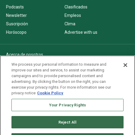
Podcasts
Clasificados
Newsletter
Empleos
Suscripción
Clima
Horóscopo
Advertise with us
Acerca de nosotros
Politica de privacidad
We process your personal information to measure and
improve our sites and service, to assist our marketing
Pautas Editoriales
campaigns and to provide personalised content and
AdChoices
advertising. By clicking the button on the right, you can
exercise your privacy rights. For more information see our
Advertise with us
privacy notice
Cookie Policy
Newsletters
Your Privacy Rights
Sitemap
Reject All
Copyright © 2026. All rights reserved