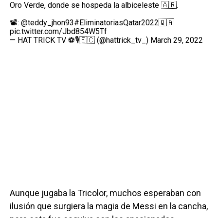
Oro Verde, donde se hospeda la albiceleste 🇦🇷.
📽:
@teddy_jhon93
#EliminatoriasQatar2022
🇶🇦
pic.twitter.com/Jbd854W5Tf
— HAT TRICK TV ⚽️🎙🇪🇨 (@hattrick_tv_)
March 29, 2022
Aunque jugaba la Tricolor, muchos esperaban con
ilusión que surgiera la magia de Messi en la cancha,