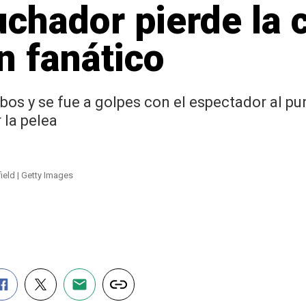
Luchador pierde la 
n fanático
ibos y se fue a golpes con el espectador al p
 la pelea
field | Getty Images