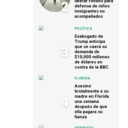
liberar fondos para
2
defensa de niños
inmigrantes no
acompañados
POLÍTICA
Exabogado de
Trump anticipa
que se caerá su
3
demanda de
$10,000 millones
de dólares en
contra de la BBC
FLORIDA
Asesinó
brutalmente a su
madre en Florida
4
una semana
después de que
ella pagara su
fianza