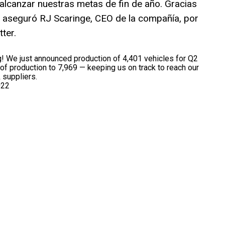
lcanzar nuestras metas de fin de año. Gracias
, aseguró RJ Scaringe, CEO de la compañía, por
ter.
g! We just announced production of 4,401 vehicles for Q2
t of production to 7,969 — keeping us on track to reach our
 suppliers.
022