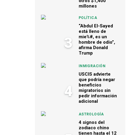
otros $1,400
millones
POLÍTICA
“Abdul El-Sayed
está lleno de
mie%#, es un
3
hombre de odio”,
afirma Donald
Trump
INMIGRACIÓN
USCIS advierte
que podría negar
beneficios
4
migratorios sin
pedir información
adicional
ASTROLOGÍA
4 signos del
zodiaco chino
tienen hasta el 12