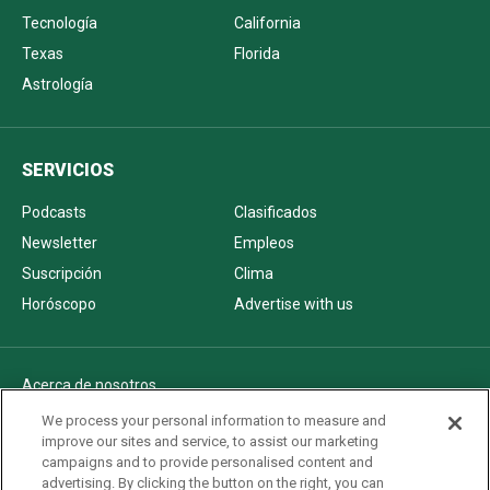
Tecnología
California
Texas
Florida
Astrología
SERVICIOS
Podcasts
Clasificados
Newsletter
Empleos
Suscripción
Clima
Horóscopo
Advertise with us
Acerca de nosotros
Politica de privacidad
We process your personal information to measure and
improve our sites and service, to assist our marketing
Pautas Editoriales
campaigns and to provide personalised content and
AdChoices
advertising. By clicking the button on the right, you can